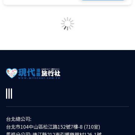
台北總公司:
台北市104中山區松江路152號7樓-8 (710室)
馬祖分公司: 連江縣212東引鄉樂華村126-1號