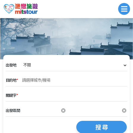
出發地
目的地
*
關鍵字
*
出發區間
搜 尋