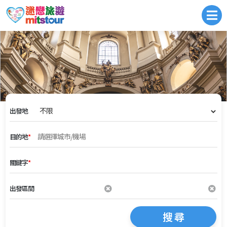
出發地
目的地
*
關鍵字
*
出發區間
搜 尋