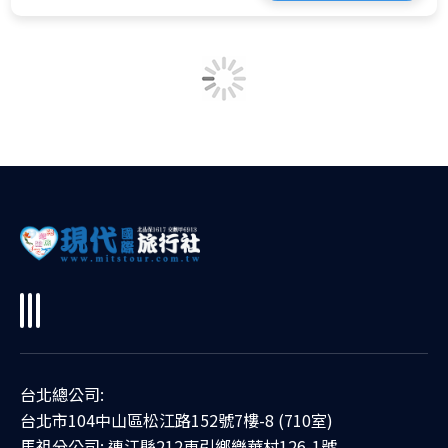
台北總公司:
台北市104中山區松江路152號7樓-8 (710室)
馬祖分公司: 連江縣212東引鄉樂華村126-1號