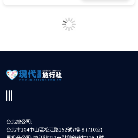
台北總公司:
台北市104中山區松江路152號7樓-8 (710室)
馬祖分公司: 連江縣212東引鄉樂華村126-1號