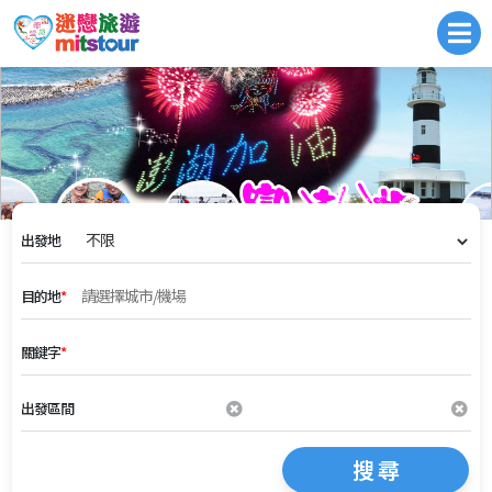
出發地
目的地
*
關鍵字
*
出發區間
搜 尋