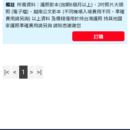
所需資料：護照影本(效期6個月以上)、2吋照片大頭
照 (電子檔)、越南公文影本 (不同機場入境費用不同，準確
費用請另詢) 以上資料 及價錢僅用於持台灣護照 持其他國
家護照準確費用請另詢 請知悉謝謝您
|<
<
1
>
>|