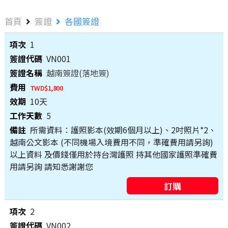
首頁
簽證
各國簽證
1
VN001
越南簽證(落地簽)
TWD$1,800
10天
5
所需資料：護照影本(效期6個月以上)、2吋照片*2、
越南公文影本 (不同機場入境費用不同，準確費用請另詢)
以上資料 及價錢僅用於持台灣護照 持其他國家護照準確費
用請另詢 請知悉謝謝您
2
VN002