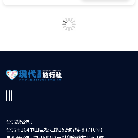
台北總公司:
台北市104中山區松江路152號7樓-8 (710室)
馬祖分公司: 連江縣212東引鄉樂華村126-1號