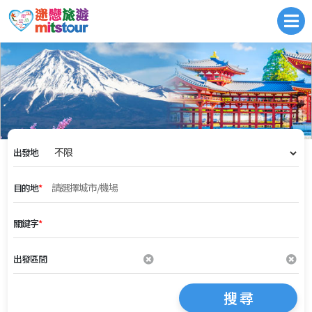
出發地
目的地
*
關鍵字
*
出發區間
搜 尋